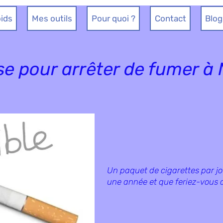
ids
Mes outils
Pour quoi ?
Contact
Blog
e pour arrêter de fumer à
Un paquet de cigarettes par j
une année et que feriez-vous 