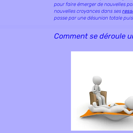
pour faire émerger de nouvelles po
nouvelles croyances dans ses
ress
passe par une désunion totale puis 
Comment se déroule un