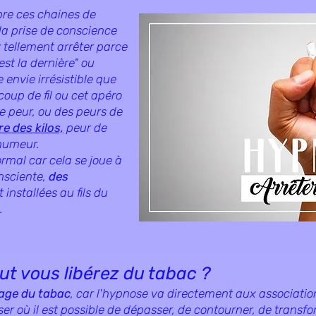
pre ces chaines de
 la prise de conscience
z tellement arrêter parce
est la dernière" ou
e envie irrésistible que
 coup de fil ou cet apéro
ne peur, ou des peurs de
e des kilos,
peur de
 humeur.
rmal car cela se joue à
nsciente,
des
 installées au fils du
e.
t vous libérez du tabac ?
rage du tabac
, car l'hypnose va directement aux association
er où il est possible de dépasser, de contourner, de transf