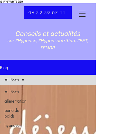
G-FYPWHT6JS9
06 32 39 07 11
Conseils et actualités
sur l'Hypnose, l'Hypno-nutrition, l'EFT,
l'EMDR
Blog
All Posts
All Posts
alimentation
perte de
poids
hypnose