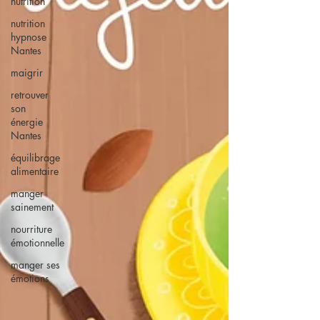
nutrition
nutrition
hypnose
Nantes
maigrir
retrouver
son
énergie
Nantes
équilibrage
alimentaire
manger
sainement
nourriture
émotionnelle
manger ses
émotions