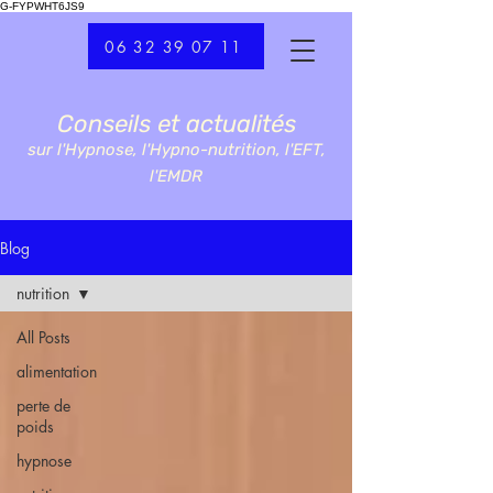
G-FYPWHT6JS9
06 32 39 07 11
Conseils et actualités
sur l'Hypnose, l'Hypno-nutrition, l'EFT,
l'EMDR
Blog
nutrition
All Posts
alimentation
perte de
poids
hypnose