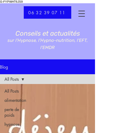
G-FYPWHT6JS9
06 32 39 07 11
Conseils et actualités
sur l'Hypnose, l'Hypno-nutrition, l'EFT,
l'EMDR
Blog
All Posts
All Posts
alimentation
perte de
poids
hypnose