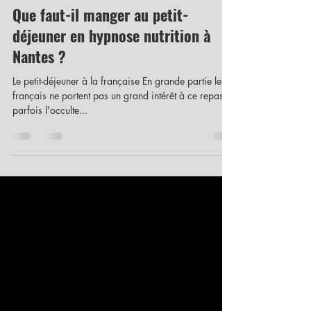
Brigitte Pineau
3 oct. 2023
3 min de lecture
Que faut-il manger au petit-
déjeuner en hypnose nutrition à
Nantes ?
Le petit-déjeuner à la française En grande partie les
français ne portent pas un grand intérêt à ce repas et
parfois l'occulte...