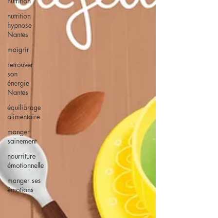
nutrition
nutrition
hypnose
Nantes
maigrir
retrouver
son
énergie
Nantes
équilibrage
alimentaire
manger
sainement
nourriture
émotionnelle
manger ses
émotions