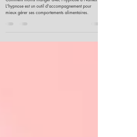
Brigitte Pineau
3 juil. 2023
3 min de lecture
Comment moins manger hypnose à
Nantes ?
Comment moins manger avec l'hypnose à Nantes ?
L'hypnose est un outil d'accompagnement pour
mieux gérer ses comportements alimentaires.